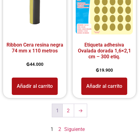
Ribbon Cera resina negra
Etiqueta adhesiva
74 mm x 110 metros
Ovalada dorada 1,6×2,1
cm – 300 etiq.
₲
44.000
₲
19.900
Añadir al carrito
Añadir al carrito
1
2
→
1
2
Siguiente