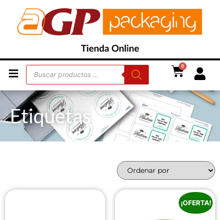
0
Etiquetas
¡OFERTA!