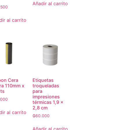
Añadir al carrito
.500
ir al carrito
bon Cera
Etiquetas
ra 110mm x
troqueladas
ts
para
impresiones
.000
térmicas 1,9 x
2,8 cm
ir al carrito
₲
60.000
Añadir al carrito