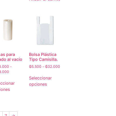
sas para
Bolsa Plástica
ado al vacío
Tipo Camisilla.
4.000
-
₲
5.500
-
₲
32.000
8.000
Seleccionar
eccionar
opciones
iones
6
7
→