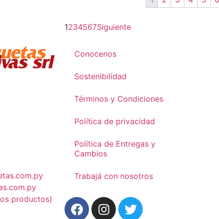
1
2
3
4
5
6
7
Siguiente
Conocenos
Sostenibilidad
Términos y Condiciones
Política de privacidad
Política de Entregas y
Cambios
etas.com.py
Trabajá con nosotros
as.com.py
vos productos)