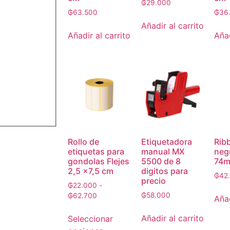
₲
29.000
₲
63.500
₲
36
Añadir al carrito
Añadir al carrito
Añad
Rollo de
Etiquetadora
Rib
etiquetas para
manual MX
neg
gondolas Flejes
5500 de 8
74m
2,5 x7,5 cm
digitos para
₲
42
precio
₲
22.000
-
₲
58.000
₲
62.700
Añad
Añadir al carrito
Seleccionar