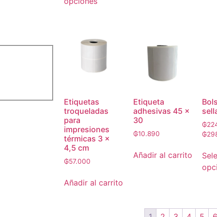
opciones
Etiquetas
Etiqueta
Bol
troqueladas
adhesivas 45 x
sell
para
30
₲
22
impresiones
₲
10.890
₲
29
térmicas 3 x
4,5 cm
Añadir al carrito
Sel
₲
57.000
opc
Añadir al carrito
1
2
3
4
5