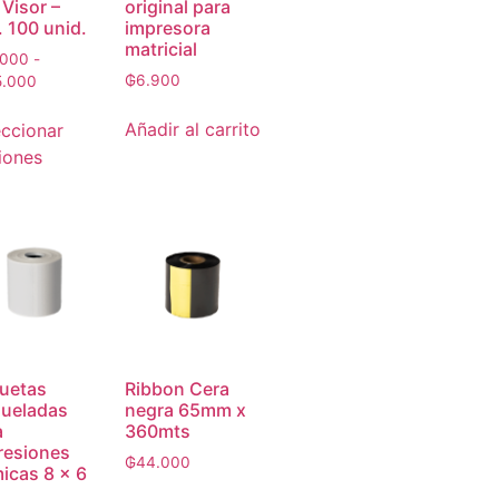
Visor –
original para
. 100 unid.
impresora
matricial
.000
-
₲
6.900
5.000
Añadir al carrito
eccionar
iones
quetas
Ribbon Cera
queladas
negra 65mm x
a
360mts
resiones
₲
44.000
micas 8 x 6