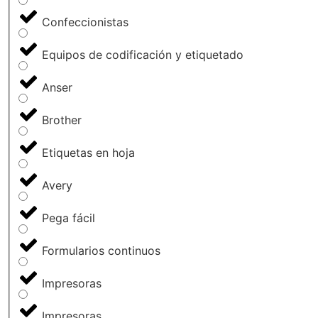
Confeccionistas
Equipos de codificación y etiquetado
Anser
Brother
Etiquetas en hoja
Avery
Pega fácil
Formularios continuos
Impresoras
Impresoras