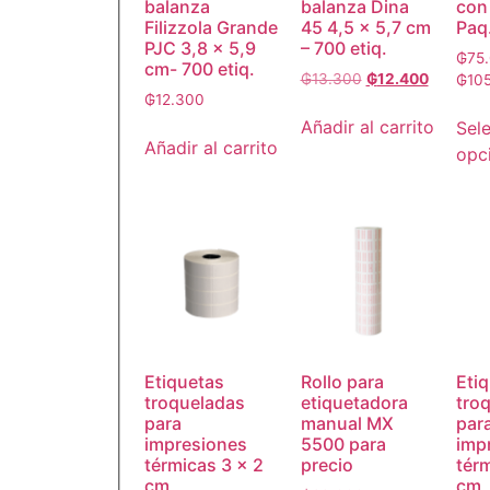
balanza
balanza Dina
con 
Filizzola Grande
45 4,5 x 5,7 cm
Paq
PJC 3,8 x 5,9
– 700 etiq.
₲
75
cm- 700 etiq.
₲
13.300
₲
12.400
₲
10
₲
12.300
Añadir al carrito
Sel
Añadir al carrito
opc
Etiquetas
Rollo para
Eti
troqueladas
etiquetadora
tro
para
manual MX
par
impresiones
5500 para
imp
térmicas 3 x 2
precio
tér
cm
cm