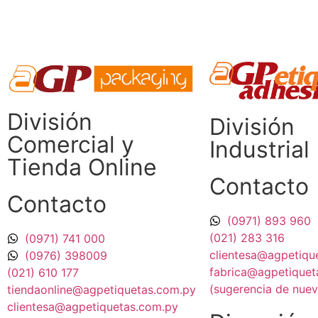
División
División
Comercial​ y
Industrial​
Tienda Online
Contacto
Contacto
(0971) 893 960
(021) 283 316
(0971) 741 000
clientesa@agpetiqu
(0976) 398009
fabrica@agpetiquet
(021) 610 177
(sugerencia de nue
tiendaonline@agpetiquetas.com.py
clientesa@agpetiquetas.com.py