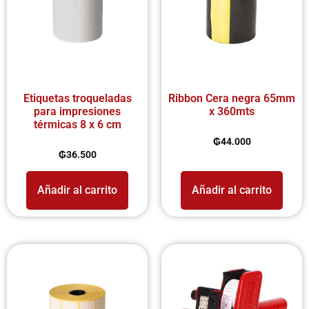
Etiquetas troqueladas
Ribbon Cera negra 65mm
para impresiones
x 360mts
térmicas 8 x 6 cm
₲
44.000
₲
36.500
Añadir al carrito
Añadir al carrito