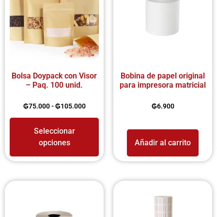
Bolsa Doypack con Visor
Bobina de papel original
– Paq. 100 unid.
para impresora matricial
₲
75.000
-
₲
105.000
₲
6.900
Seleccionar
opciones
Añadir al carrito