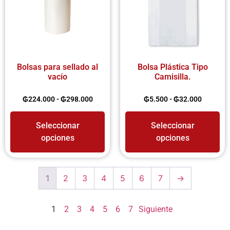
Bolsas para sellado al
Bolsa Plástica Tipo
vacío
Camisilla.
₲
224.000
-
₲
298.000
₲
5.500
-
₲
32.000
Seleccionar
Seleccionar
opciones
opciones
1
2
3
4
5
6
7
→
1
2
3
4
5
6
7
Siguiente