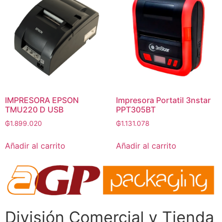
IMPRESORA EPSON
Impresora Portatil 3nstar
TMU220 D USB
PPT305BT
₲
1.899.020
₲
1.131.078
Añadir al carrito
Añadir al carrito
División Comercial​ y Tienda