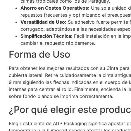
climas tropicales como los de Paraguay.
Ahorro en Costos Operativos:
Una sola unidad d
repuestos frecuentes y optimizando el presupuest
Versatilidad de Uso:
Su adhesivo fuerte permite f
corrugado, adaptándose a las necesidades especí
Simplificación Técnica:
Fácil instalación en la im
cambiar el repuesto rápidamente.
Forma de Uso
Para obtener los mejores resultados con su Cinta para 
cubierta lateral. Retire cuidadosamente la cinta antigua
9 mm siguiendo las flechas indicadas en el cuerpo de la
internas para centrar el rollo. Finalmente, encienda la
sobre fondo blanco se imprima correctamente.
¿Por qué elegir este produ
Elegir esta cinta de AGP Packaging significa apostar p
temperatura y la humedad pueden afectar los productos 