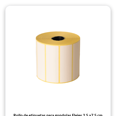
Rollo de etiquetas para gondolas Flejes 2,5 x7,5 cm