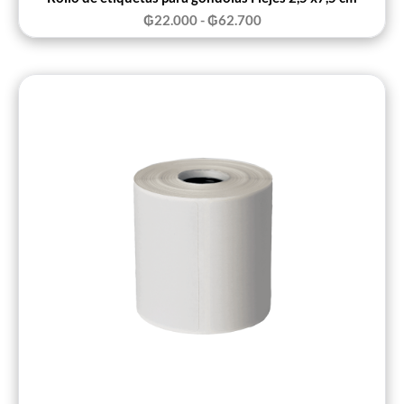
₲
22.000
-
₲
62.700