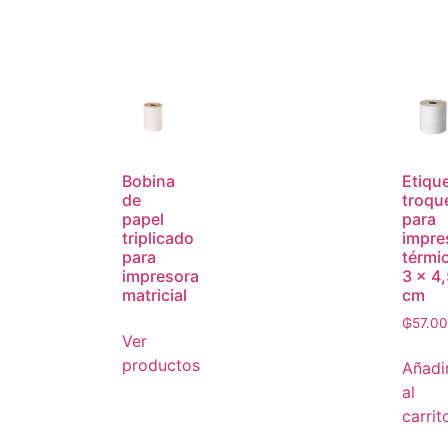
Bobina
Etiqu
de
troqu
papel
para
triplicado
impre
para
térmi
impresora
3 x 4
matricial
cm
₲
57.0
Ver
productos
Añadi
al
carrit