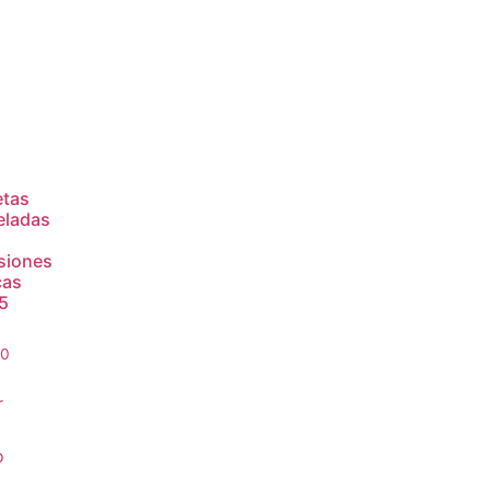
etas
eladas
siones
cas
,5
00
r
o