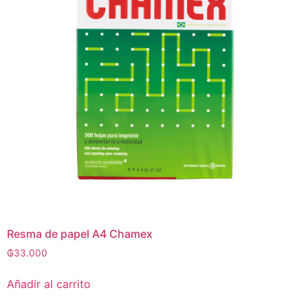
Resma de papel A4 Chamex
₲
33.000
Añadir al carrito