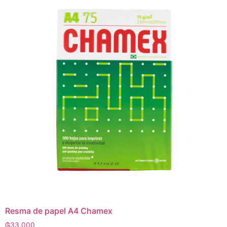
Resma de papel A4 Chamex
₲
33.000