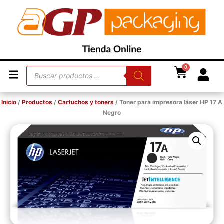
0
Inicio
/
Productos
/
Cartuchos y toners
/ Toner para impresora láser HP 17 A
Negro