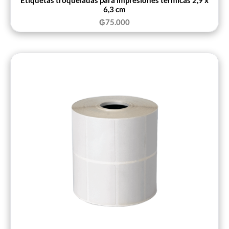
6,3 cm
₲
75.000