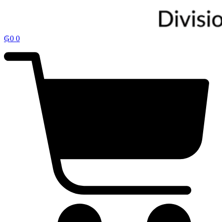
₲
0
0