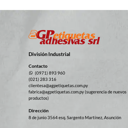
División Industrial​
Contacto
(0971) 893 960
(021) 283 316
clientesa@agpetiquetas.com.py
fabrica@agpetiquetas.com.py (sugerencia de nuevos
productos)
Dirección
8 de junio 3564 esq. Sargento Martínez, Asunción