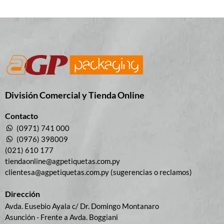
División Comercial​ y Tienda Online
Contacto
(0971) 741 000
(0976) 398009
(021) 610 177
tiendaonline@agpetiquetas.com.py
clientesa@agpetiquetas.com.py (sugerencias o reclamos)
Dirección
Avda. Eusebio Ayala c/ Dr. Domingo Montanaro
Asunción - Frente a Avda. Boggiani