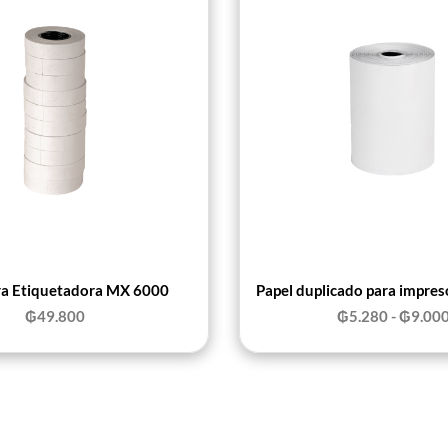
ra Etiquetadora MX 6000
Papel duplicado para impres
₲
49.800
₲
5.280
-
₲
9.00