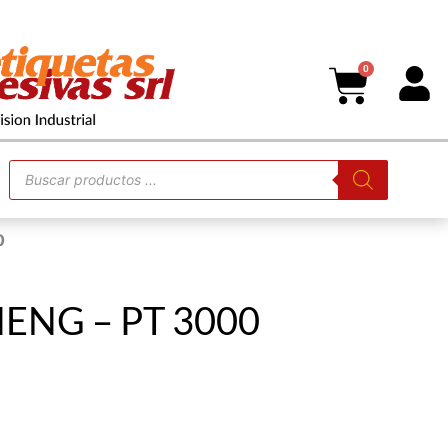
0
0
SHENG – PT 3000