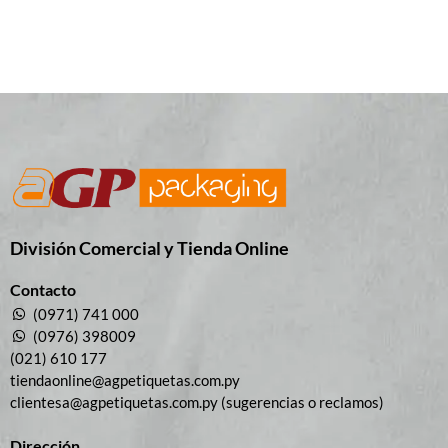
División Comercial​ y Tienda Online
Contacto
(0971) 741 000
(0976) 398009
(021) 610 177
tiendaonline@agpetiquetas.com.py
clientesa@agpetiquetas.com.py (sugerencias o reclamos)
Dirección