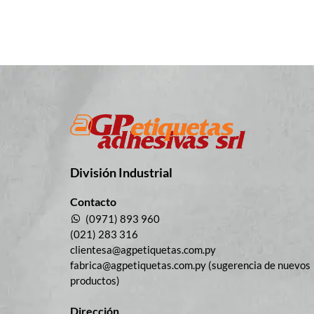
División Industrial​
Contacto
(0971) 893 960
(021) 283 316
clientesa@agpetiquetas.com.py
fabrica@agpetiquetas.com.py (sugerencia de nuevos
productos)
Dirección