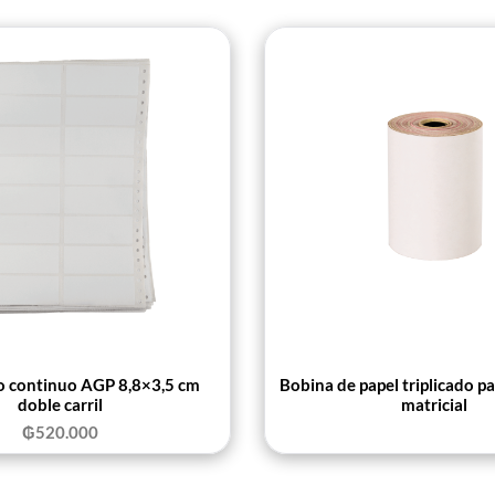
o continuo AGP 8,8×3,5 cm
Bobina de papel triplicado p
doble carril
matricial
₲
520.000