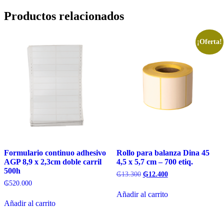
Productos relacionados
¡Oferta!
Formulario continuo adhesivo
Rollo para balanza Dina 45
AGP 8,9 x 2,3cm doble carril
4,5 x 5,7 cm – 700 etiq.
500h
El
El
₲
13.300
₲
12.400
precio
precio
₲
520.000
original
actual
Añadir al carrito
era:
es:
Añadir al carrito
₲13.300.
₲12.400.