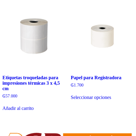
Etiquetas troqueladas para
Papel para Registradora
impresiones térmicas 3 x 4,5
₲
1.700
cm
Este
₲
57.000
Seleccionar opciones
producto
tiene
Añadir al carrito
múltiples
variantes.
Las
opciones
se
pueden