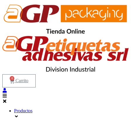
Ir
al
contenido
0
Carrito
Productos