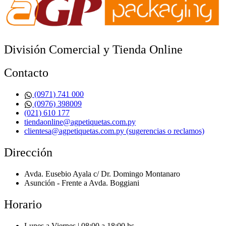
elegir
en
la
página
de
División Comercial​ y Tienda Online
producto
Contacto
(0971) 741 000
(0976) 398009
(021) 610 177
tiendaonline@agpetiquetas.com.py
clientesa@agpetiquetas.com.py (sugerencias o reclamos)
Dirección
Avda. Eusebio Ayala c/ Dr. Domingo Montanaro
Asunción - Frente a Avda. Boggiani
Horario
Lunes a Viernes | 08:00 a 18:00 hs