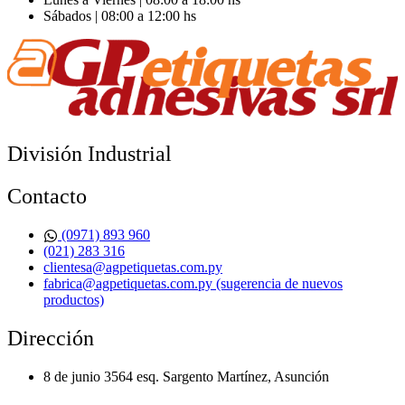
Sábados | 08:00 a 12:00 hs
División Industrial​
Contacto
(0971) 893 960
(021) 283 316
clientesa@agpetiquetas.com.py
fabrica@agpetiquetas.com.py (sugerencia de nuevos
productos)
Dirección
8 de junio 3564 esq. Sargento Martínez, Asunción