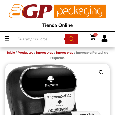
0
Inicio
/
Productos
/
Impresoras
/
Impresoras
/ Impresora Portátil de
Etiquetas